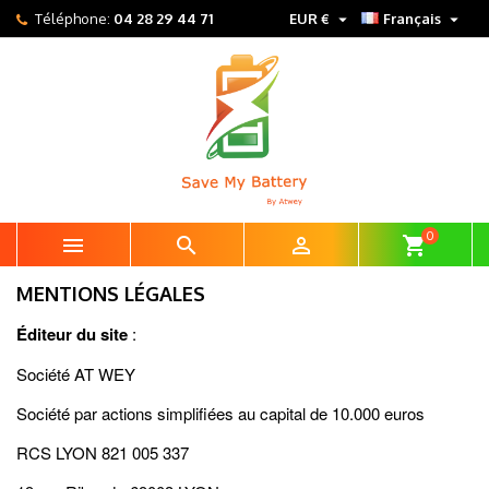


Téléphone:
04 28 29 44 71
EUR €
Français
0



shopping_cart
MENTIONS LÉGALES
Éditeur du site
:
Société AT WEY
Société par actions simplifiées au capital de 10.000 euros
RCS LYON 821 005 337