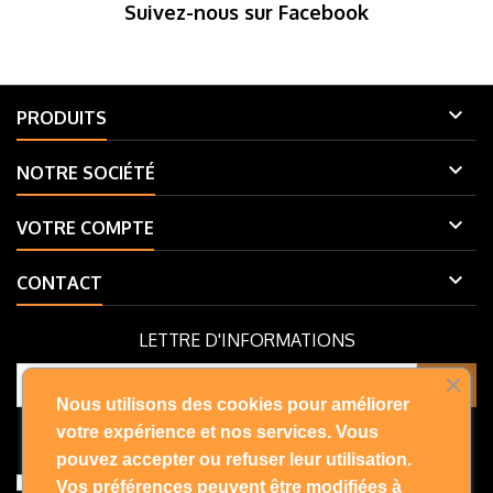
Suivez-nous sur Facebook

PRODUITS

NOTRE SOCIÉTÉ

VOTRE COMPTE

CONTACT
LETTRE D'INFORMATIONS
Nous utilisons des cookies pour améliorer
Vous pouvez vous désinscrire à tout moment. Vous trouverez pour
votre expérience et nos services. Vous
cela nos informations de contact dans les conditions d'utilisation du
pouvez accepter ou refuser leur utilisation.
site.
J'accepte les conditions générales et la politique de
Vos préférences peuvent être modifiées à