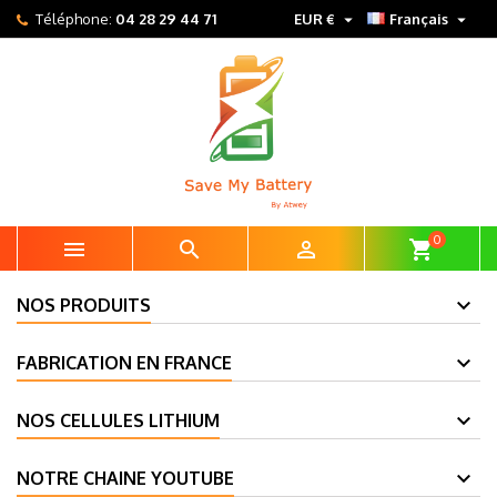


Téléphone:
04 28 29 44 71
EUR €
Français
0



shopping_cart
NOS PRODUITS
FABRICATION EN FRANCE
NOS CELLULES LITHIUM
NOTRE CHAINE YOUTUBE