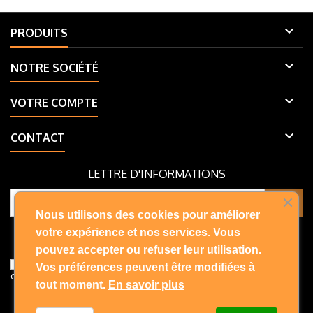

PRODUITS

NOTRE SOCIÉTÉ

VOTRE COMPTE

CONTACT
LETTRE D'INFORMATIONS
Nous utilisons des cookies pour améliorer
Vous pouvez vous désinscrire à tout moment. Vous trouverez pour
votre expérience et nos services. Vous
cela nos informations de contact dans les conditions d'utilisation du
pouvez accepter ou refuser leur utilisation.
site.
J'accepte les conditions générales et la politique de
Vos préférences peuvent être modifiées à
confidentialité
tout moment.
En savoir plus