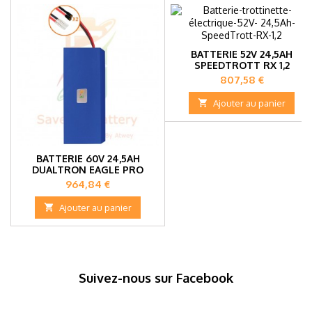
BATTERIE 52V 24,5AH
SPEEDTROTT RX 1,2
Prix
807,58 €

Ajouter au panier
BATTERIE 60V 24,5AH
DUALTRON EAGLE PRO
Prix
964,84 €

Ajouter au panier
Suivez-nous sur Facebook