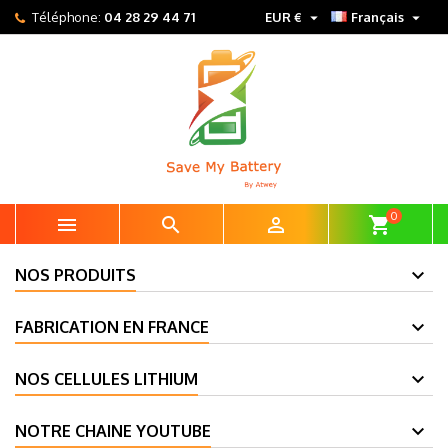


Téléphone:
04 28 29 44 71
EUR €
Français
0



shopping_cart
NOS PRODUITS
FABRICATION EN FRANCE
NOS CELLULES LITHIUM
NOTRE CHAINE YOUTUBE