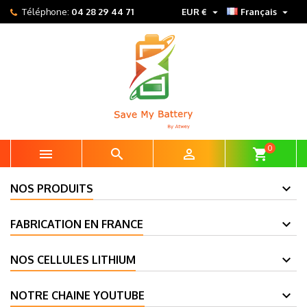


Téléphone:
04 28 29 44 71
EUR €
Français
0



shopping_cart
NOS PRODUITS
FABRICATION EN FRANCE
NOS CELLULES LITHIUM
NOTRE CHAINE YOUTUBE