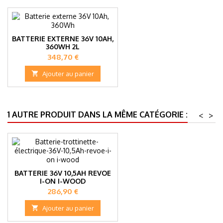
BATTERIE EXTERNE 36V 10AH,
360WH 2L
Prix
348,70 €

Ajouter au panier
1 AUTRE PRODUIT DANS LA MÊME CATÉGORIE :
<
>
BATTERIE 36V 10,5AH REVOE
I-ON I-WOOD
Prix
286,90 €

Ajouter au panier