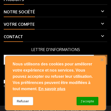

NOTRE SOCIÉTÉ

VOTRE COMPTE

CONTACT
LETTRE D'INFORMATIONS
Nous utilisons des cookies pour améliorer
Vous pouvez vous désinscrire à tout moment. Vous trouverez pour
votre expérience et nos services. Vous
cela nos informations de contact dans les conditions d'utilisation du
pouvez accepter ou refuser leur utilisation.
site.
J'accepte les conditions générales et la politique de
Vos préférences peuvent être modifiées à
confidentialité
tout moment.
En savoir plus
Refuser
J'accepte
© Copyright 2026 Save My Battery. All Rights Reserved.