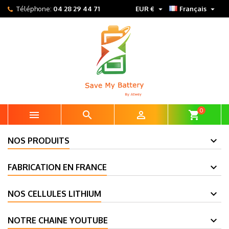


Téléphone:
04 28 29 44 71
EUR €
Français
0



shopping_cart
NOS PRODUITS
FABRICATION EN FRANCE
NOS CELLULES LITHIUM
NOTRE CHAINE YOUTUBE