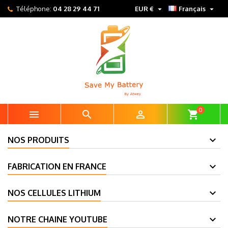


Téléphone:
04 28 29 44 71
EUR €
Français
0



shopping_cart
NOS PRODUITS
FABRICATION EN FRANCE
NOS CELLULES LITHIUM
NOTRE CHAINE YOUTUBE