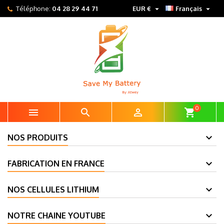


Téléphone:
04 28 29 44 71
EUR €
Français
0



shopping_cart
NOS PRODUITS
FABRICATION EN FRANCE
NOS CELLULES LITHIUM
NOTRE CHAINE YOUTUBE