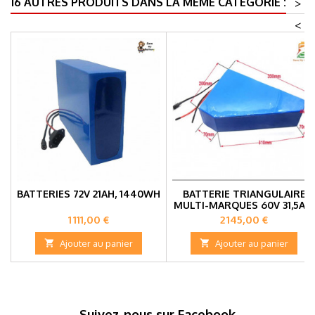
16 AUTRES PRODUITS DANS LA MÊME CATÉGORIE :
>
<
BATTERIES 72V 21AH, 1440WH
BATTERIE TRIANGULAIRE
MULTI-MARQUES 60V 31,5AH,
1890WH
Prix
Prix
1 111,00 €
2 145,00 €

Ajouter au panier

Ajouter au panier
Suivez-nous sur Facebook