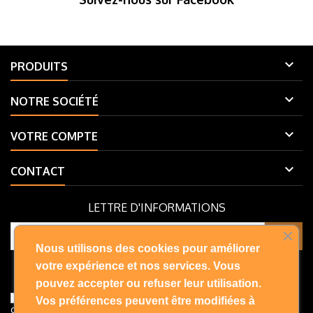

PRODUITS

NOTRE SOCIÉTÉ

VOTRE COMPTE

CONTACT
LETTRE D'INFORMATIONS
Nous utilisons des cookies pour améliorer
Vous pouvez vous désinscrire à tout moment. Vous trouverez pour
votre expérience et nos services. Vous
cela nos informations de contact dans les conditions d'utilisation du
pouvez accepter ou refuser leur utilisation.
site.
J'accepte les conditions générales et la politique de
Vos préférences peuvent être modifiées à
confidentialité