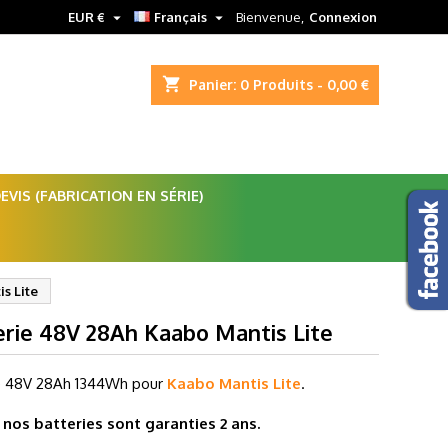


EUR €
Français
Bienvenue,
Connexion
shopping_cart
Panier:
0
Produits - 0,00 €
VIS (FABRICATION EN SÉRIE)
s Lite
erie 48V 28Ah Kaabo Mantis Lite
e 48V 28Ah
1344Wh pour
Kaabo Mantis Lite
.
nos batteries sont garanties 2 ans.