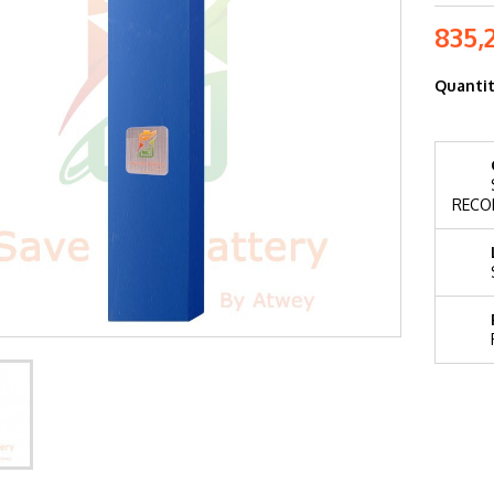
835,
Quanti
RECO