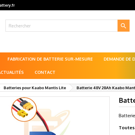
ttery.fr

FABRICATION DE BATTERIE SUR-MESURE
DEMANDE DE DE
ACTUALITÉS
CONTACT
Batteries pour Kaabo Mantis Lite
Batterie 48V 28Ah Kaabo Manti
Batt
Batteri
Toutes 