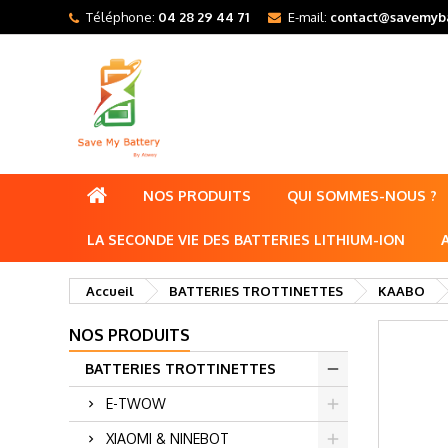
Téléphone:
04 28 29 44 71
E-mail:
contact@savemyba
NOS PRODUITS
QUI SOMMES-NOUS ?
LA SECONDE VIE DES BATTERIES LITHIUM-ION
Accueil
BATTERIES TROTTINETTES
KAABO
NOS PRODUITS
BATTERIES TROTTINETTES
E-TWOW
XIAOMI & NINEBOT