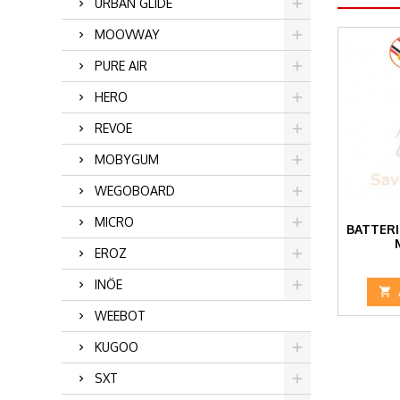
URBAN GLIDE
MOOVWAY
PURE AIR
HERO
REVOE
MOBYGUM
WEGOBOARD
MICRO
BATTERI
EROZ
INÖE

WEEBOT
KUGOO
SXT