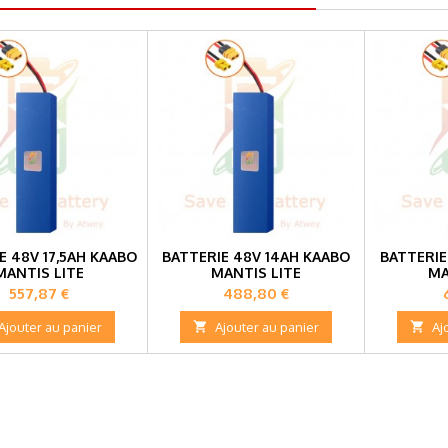
E 48V 17,5AH KAABO
BATTERIE 48V 14AH KAABO
BATTERIE
MANTIS LITE
MANTIS LITE
MA
Prix
Prix
557,87 €
488,80 €
Ajouter au panier

Ajouter au panier

Aj