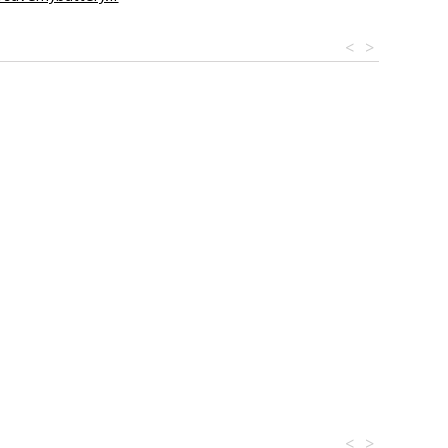
<
>
<
>