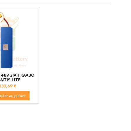
 48V 21AH KAABO
NTIS LITE
Prix
639,69 €
outer au panier