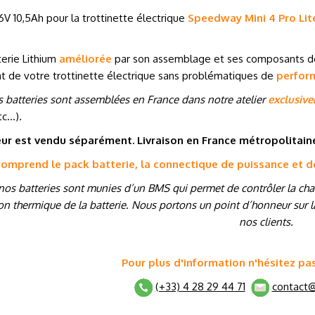
6V 10,5Ah pour la trottinette électrique
Speedway Mini 4 Pro Lit
erie Lithium
améliorée
par son assemblage et ses composants 
t de votre trottinette électrique sans problématiques de
perfor
 batteries sont assemblées en France dans notre atelier
exclusiv
tc…
)
.
ur est vendu séparément. Livraison en France métropolitai
 comprend le pack batterie, la connectique de puissance et 
nos batteries sont munies d’un BMS qui permet de contrôler la charg
on thermique de la batterie. Nous portons un point d’honneur sur la
nos clients.
Pour plus d'information n'hésitez pa
(+33) 4 28 29 44 71
contact@