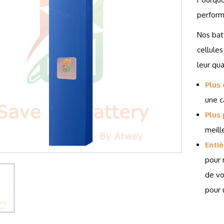
perform
Nos bat
cellule
leur qua
Plus
une c
Plus
meill
Enti
pour 
de vo
pour 