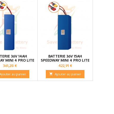
TERIE 36V 14AH
BATTERIE 36V 15AH
Y MINI 4 PRO LITE
SPEEDWAY MINI 4 PRO LITE
Prix
Prix
361,28 €
422,91 €
Ajouter au panier

Ajouter au panier