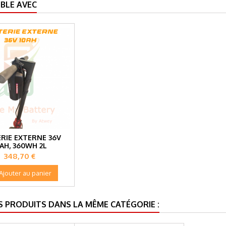
BLE AVEC
RIE EXTERNE 36V
0AH, 360WH 2L
Prix
348,70 €
Ajouter au panier
S PRODUITS DANS LA MÊME CATÉGORIE :