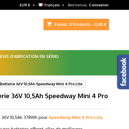


EUR €
Français
Bienvenue,
Connexion
shopping_cart
Panier:
0
Produits - 0,00 €
VIS (FABRICATION EN SÉRIE)
Batterie 36V 10,5Ah Speedway Mini 4 Pro Lite
erie 36V 10,5Ah Speedway Mini 4 Pro
e 36V 10,5Ah
378Wh pour
Speedway Mini 4 Pro Lite
.
i nos batteries offrent-elles de meilleures