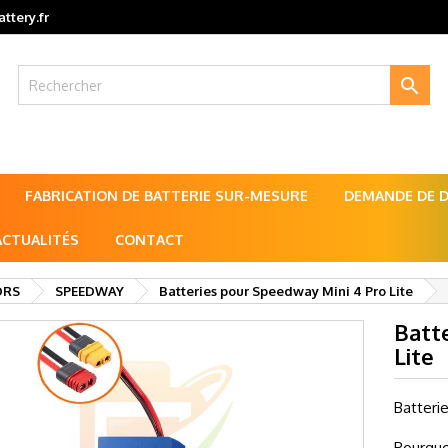
ttery.fr

FABRICATION DE BATTERIE SUR-MESURE
DEMANDE DE DE
ACTUALITÉS
CONTACT
ORS
SPEEDWAY
Batteries pour Speedway Mini 4 Pro Lite
Batt
Lite
Batteri
Pourquo