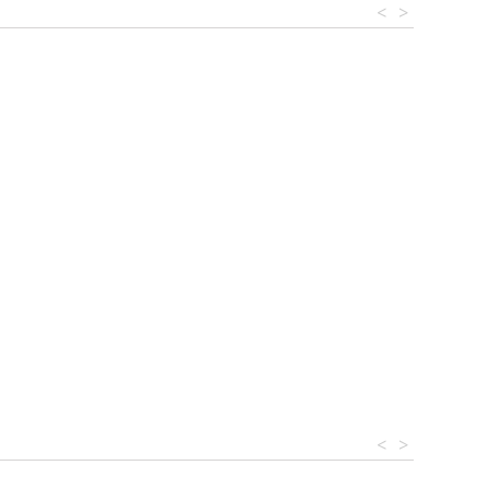
<
>
<
>