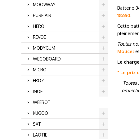
MOOVWAY
Batterie 3
18650
.
PURE AIR
Cette batt
HERO
pleinemen
REVOE
Toutes nos
MOBYGUM
Molicel
e
WEGOBOARD
Le charge
MICRO
" Le prix
EROZ
Toutes 
protecti
INÖE
WEEBOT
KUGOO
SXT
LAOTIE