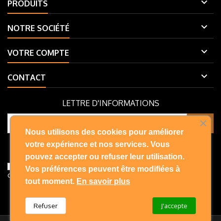

PRODUITS

NOTRE SOCIÉTÉ

VOTRE COMPTE

CONTACT
LETTRE D'INFORMATIONS
Nous utilisons des cookies pour améliorer
Vous pouvez vous désinscrire à tout moment. Vous trouverez pour
votre expérience et nos services. Vous
cela nos informations de contact dans les conditions d'utilisation du
pouvez accepter ou refuser leur utilisation.
site.
J'accepte les conditions générales et la politique de
Vos préférences peuvent être modifiées à
confidentialité
tout moment.
En savoir plus
Refuser
J'accepte