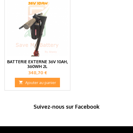
BATTERIE EXTERNE 36V 10AH,
360WH 2L
Prix
348,70 €

Ajouter au panier
Suivez-nous sur Facebook