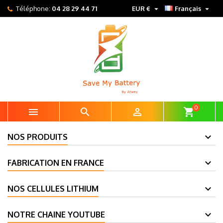


Téléphone:
04 28 29 44 71
EUR €
Français
0



shopping_cart
NOS PRODUITS
FABRICATION EN FRANCE
NOS CELLULES LITHIUM
NOTRE CHAINE YOUTUBE