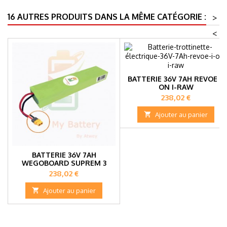
16 AUTRES PRODUITS DANS LA MÊME CATÉGORIE :
>
<
BATTERIE 36V 7AH REVOE I-
ON I-RAW
Prix
238,02 €

Ajouter au panier
BATTERIE 36V 7AH
WEGOBOARD SUPREM 3
Prix
238,02 €

Ajouter au panier