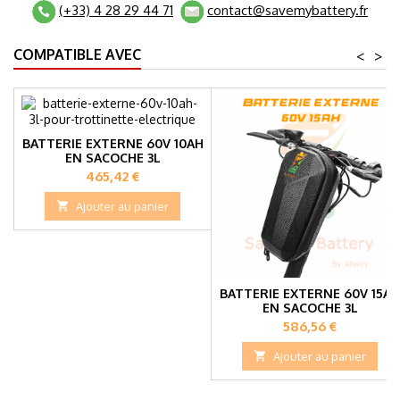
(+33) 4 28 29 44 71
contact@savemybattery.fr
COMPATIBLE AVEC
<
>
BATTERIE EXTERNE 60V 10AH
EN SACOCHE 3L
Prix
465,42 €

Ajouter au panier
BATTERIE EXTERNE 60V 15AH
EN SACOCHE 3L
Prix
586,56 €

Ajouter au panier