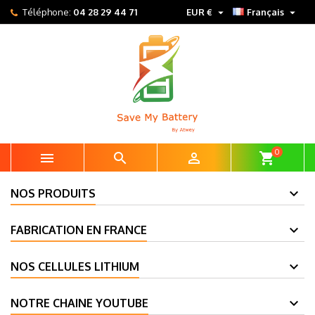


Téléphone:
04 28 29 44 71
EUR €
Français
0



shopping_cart
NOS PRODUITS
FABRICATION EN FRANCE
NOS CELLULES LITHIUM
NOTRE CHAINE YOUTUBE