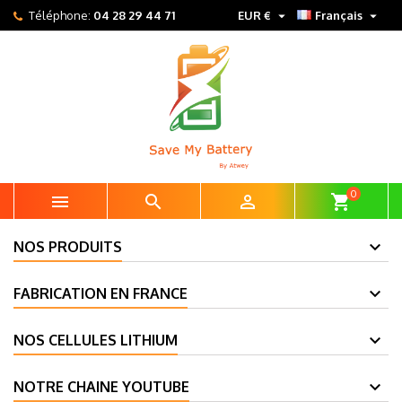


Téléphone:
04 28 29 44 71
EUR €
Français
0



shopping_cart
NOS PRODUITS
FABRICATION EN FRANCE
NOS CELLULES LITHIUM
NOTRE CHAINE YOUTUBE