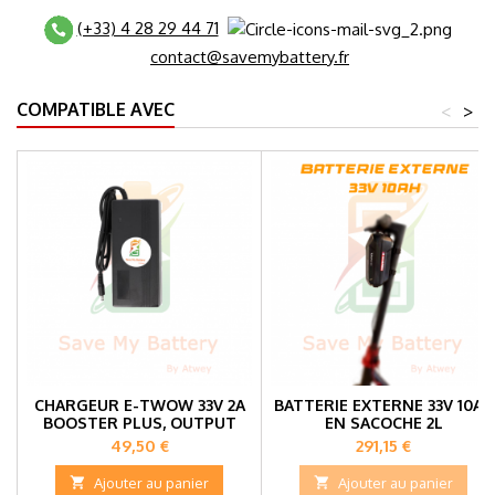
(+33) 4 28 29 44 71
contact@savemybattery.fr
COMPATIBLE AVEC
<
>
CHARGEUR E-TWOW 33V 2A
BATTERIE EXTERNE 33V 10AH
BOOSTER PLUS, OUTPUT
EN SACOCHE 2L
37,4V
Prix
Prix
49,50 €
291,15 €

Ajouter au panier

Ajouter au panier