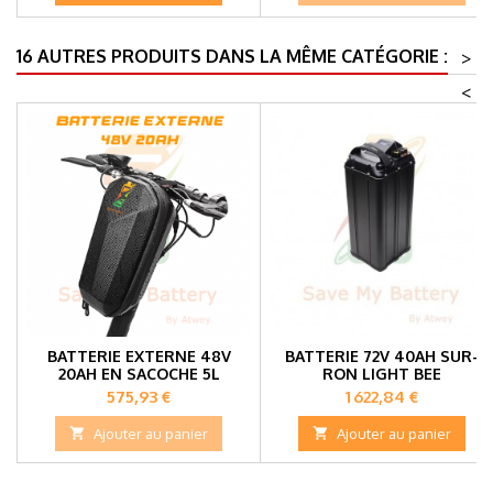
16 AUTRES PRODUITS DANS LA MÊME CATÉGORIE :
>
<
BATTERIE EXTERNE 48V
BATTERIE 72V 40AH SUR-
20AH EN SACOCHE 5L
RON LIGHT BEE
Prix
Prix
575,93 €
1 622,84 €

Ajouter au panier

Ajouter au panier