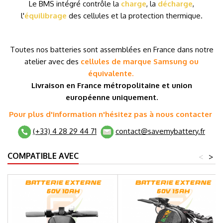
Le BMS intégré contrôle la
charge
, la
décharge
,
l'
équilibrage
des cellules et la protection thermique.
.
T
outes nos batteries sont assemblées en France dans notre
atelier avec des
cellules de marque
Samsung ou
équivalente.
Livraison en France métropolitaine et
union
européenne
uniquement.
Pour plus d'information n'hésitez pas à nous contacter
(+33) 4 28 29 44 71
contact@savemybattery.fr
COMPATIBLE AVEC
<
>