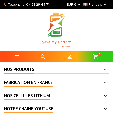


Téléphone:
04 28 29 44 71
EUR €
Français
0



shopping_cart
NOS PRODUITS
FABRICATION EN FRANCE
NOS CELLULES LITHIUM
NOTRE CHAINE YOUTUBE