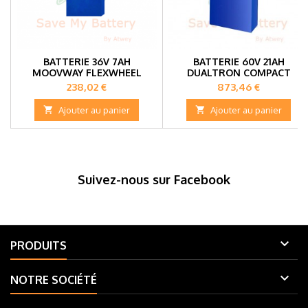
BATTERIE 36V 7AH
BATTERIE 60V 21AH
MOOVWAY FLEXWHEEL
DUALTRON COMPACT
Prix
Prix
238,02 €
873,46 €

Ajouter au panier

Ajouter au panier
Suivez-nous sur Facebook

PRODUITS

NOTRE SOCIÉTÉ