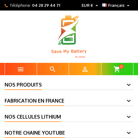


Téléphone:
04 28 29 44 71
EUR €
Français
0



shopping_cart
NOS PRODUITS
FABRICATION EN FRANCE
NOS CELLULES LITHIUM
NOTRE CHAINE YOUTUBE