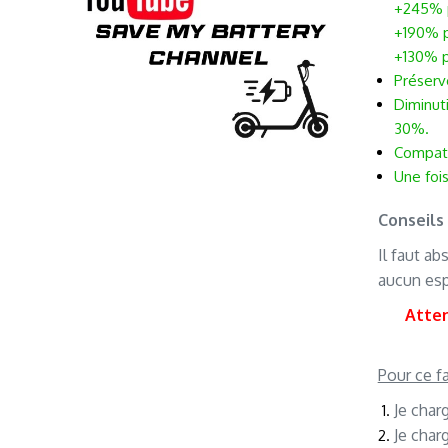
+245% 
+190% 
+130% 
Préserve
Diminuti
30%.
Compati
Une foi
Conseils 
Il faut a
aucun esp
Atten
Pour ce fa
Je char
Je char