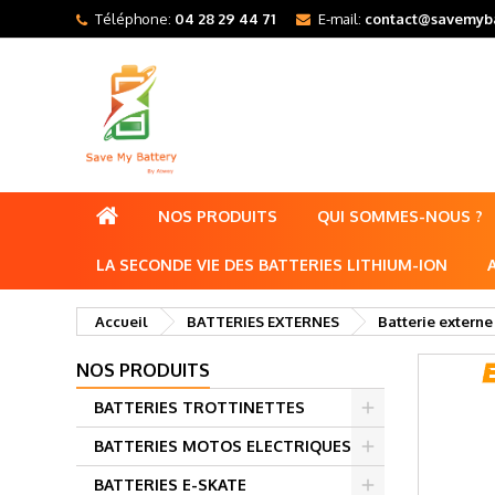
Téléphone:
04 28 29 44 71
E-mail:
contact@savemyba
NOS PRODUITS
QUI SOMMES-NOUS ?
LA SECONDE VIE DES BATTERIES LITHIUM-ION
Accueil
BATTERIES EXTERNES
Batterie externe
NOS PRODUITS
BATTERIES TROTTINETTES
BATTERIES MOTOS ELECTRIQUES
BATTERIES E-SKATE