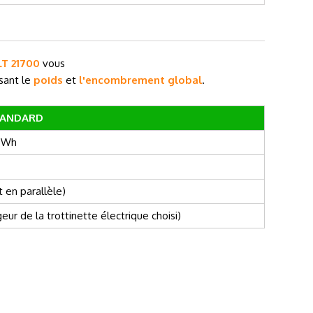
LT 21700
vous
sant le
poids
et
l'encombrement global
.
STANDARD
20Wh
 en parallèle)
r de la trottinette électrique choisi)