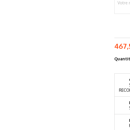
467,
Quanti
RECO