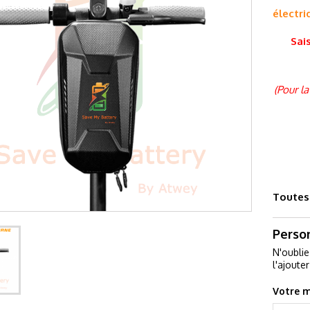
électri
Sai
(Pour l
Toutes 
Perso
N'oublie
l'ajoute
Votre m