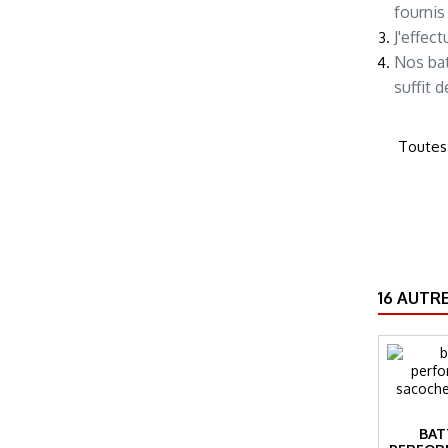
fournis
J'effec
Nos bat
suffit 
T
outes
16 AUTR
BAT