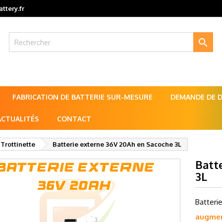
ttery.fr

FABRICATION DE BATTERIE SUR-MESURE
DEMANDE DE DE
ACTUALITÉS
CONTACT
 Trottinette
Batterie externe 36V 20Ah en Sacoche 3L
Batt
3L
Batteri
augmen