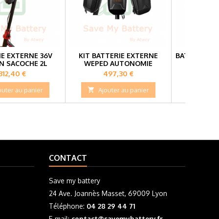
IE EXTERNE 36V
KIT BATTERIE EXTERNE
BATTERIE EX
EN SACOCHE 2L
WEPED AUTONOMIE
EN SA
Prix
Prix
Pr
312,40 €
497,30 €
29
outer au panier

Ajouter au panier

Ajou
CONTACT
Save my battery
24 Ave. Joannès Masset, 69009 Lyon
Téléphone:
04 28 29 44 71
E-mail:
contact@savemybattery.fr