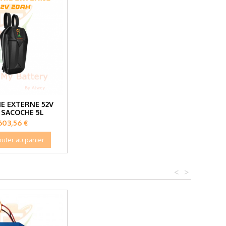
IE EXTERNE 52V
 SACOCHE 5L
Prix
603,56 €
outer au panier
<
>