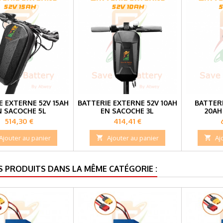
E EXTERNE 52V 15AH
BATTERIE EXTERNE 52V 10AH
BATTER
N SACOCHE 5L
EN SACOCHE 3L
20AH
Prix
Prix
514,30 €
414,41 €
Ajouter au panier

Ajouter au panier

Aj
S PRODUITS DANS LA MÊME CATÉGORIE :