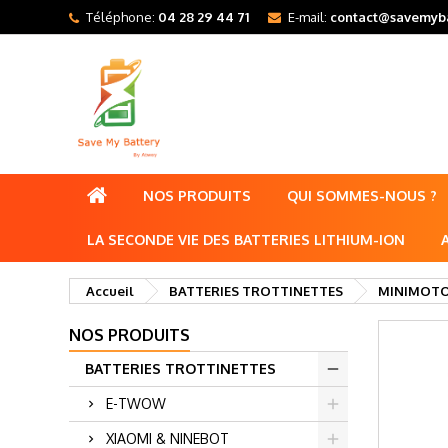
Téléphone:
04 28 29 44 71
E-mail:
contact@savemyba
NOS PRODUITS
QUI SOMMES-NOUS ?
LA SECONDE VIE DES BATTERIES LITHIUM-ION
Accueil
BATTERIES TROTTINETTES
MINIMOT
NOS PRODUITS
BATTERIES TROTTINETTES
E-TWOW
XIAOMI & NINEBOT