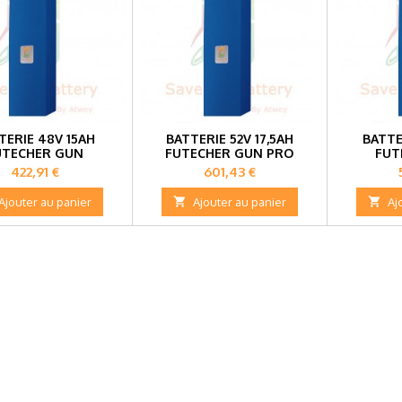
TERIE 48V 15AH
BATTERIE 52V 17,5AH
BATTE
UTECHER GUN
FUTECHER GUN PRO
FUT
Prix
Prix
422,91 €
601,43 €
Ajouter au panier

Ajouter au panier

Aj