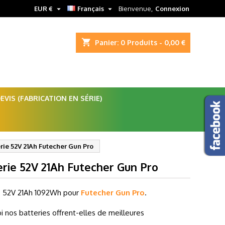


EUR €
Français
Bienvenue,
Connexion
shopping_cart
Panier:
0
Produits - 0,00 €
VIS (FABRICATION EN SÉRIE)
rie 52V 21Ah Futecher Gun Pro
rie 52V 21Ah Futecher Gun Pro
e 52V 21Ah 1092Wh
pour
Futecher Gun Pro
.
i nos batteries offrent-elles de meilleures