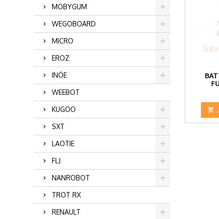
MOBYGUM
WEGOBOARD
MICRO
EROZ
INÖE
BAT
F
WEEBOT
KUGOO

SXT
LAOTIE
FLJ
NANROBOT
TROT RX
RENAULT