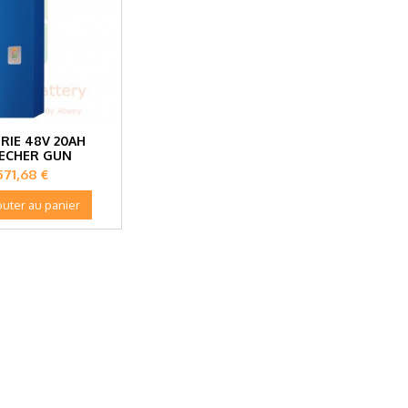
RIE 48V 20AH
ECHER GUN
Prix
571,68 €
outer au panier