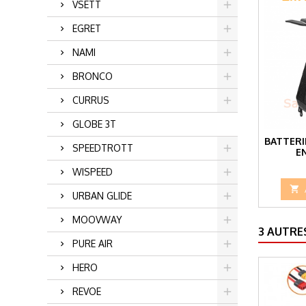
VSETT
EGRET
NAMI
BRONCO
CURRUS
GLOBE 3T
BATTERI
SPEEDTROTT
E
WISPEED

URBAN GLIDE
MOOVWAY
3 AUTRE
PURE AIR
HERO
REVOE