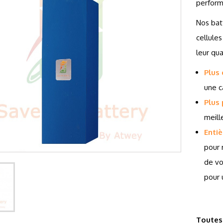
perform
Nos bat
cellule
leur qua
Plus
une c
Plus
meill
Enti
pour 
de vo
pour 
Toutes 