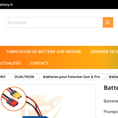
ttery.fr

FABRICATION DE BATTERIE SUR-MESURE
DEMANDE DE DE
ACTUALITÉS
CONTACT
ORS
DUALTRON
Batteries pour Futecher Gun & Pro
Batte
Batte
Batteri
Pourquo