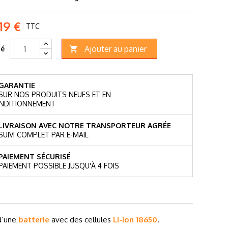
19 €
TTC
Ajouter au panier
té

GARANTIE
SUR NOS PRODUITS NEUFS ET EN
NDITIONNEMENT
LIVRAISON AVEC NOTRE TRANSPORTEUR AGRÉE
SUIVI COMPLET PAR E-MAIL
PAIEMENT SÉCURISÉ
PAIEMENT POSSIBLE JUSQU'À 4 FOIS
 d’une
batterie
avec des cellules
Li-ion
18650
.