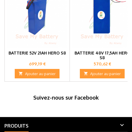
BATTERIE 52V 21AH HERO S8
BATTERIE 48V 17,5AH HERO
S8
Prix
Prix
699,19 €
570,62 €

Ajouter au panier

Ajouter au panier
Suivez-nous sur Facebook

PRODUITS