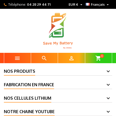


Téléphone:
04 28 29 44 71
EUR €
Français
0



shopping_cart
NOS PRODUITS
FABRICATION EN FRANCE
NOS CELLULES LITHIUM
NOTRE CHAINE YOUTUBE