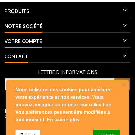

PRODUITS

NOTRE SOCIÉTÉ

VOTRE COMPTE

CONTACT
LETTRE D'INFORMATIONS
Nous utilisons des cookies pour améliorer
Vous pouvez vous désinscrire à tout moment. Vous trouverez pour
votre expérience et nos services. Vous
cela nos informations de contact dans les conditions d'utilisation du
pouvez accepter ou refuser leur utilisation.
site.
J'accepte les conditions générales et la politique de
Vos préférences peuvent être modifiées à
confidentialité
tout moment.
En savoir plus
Refuser
J'accepte