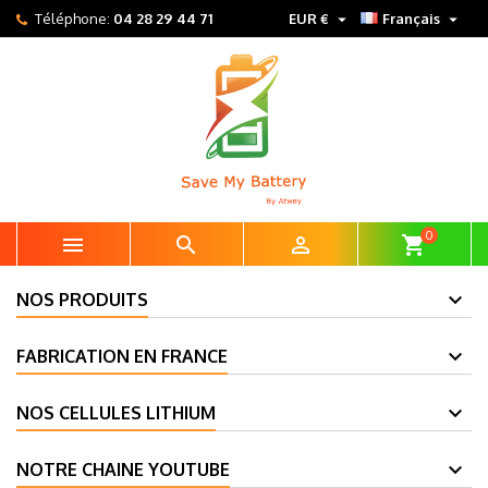


Téléphone:
04 28 29 44 71
EUR €
Français
0



shopping_cart
NOS PRODUITS
FABRICATION EN FRANCE
NOS CELLULES LITHIUM
NOTRE CHAINE YOUTUBE