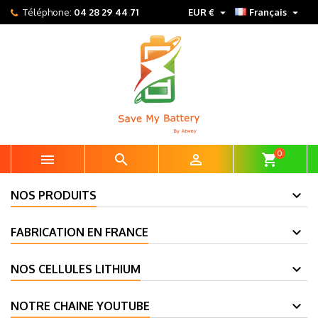


Téléphone:
04 28 29 44 71
EUR €
Français
0



shopping_cart
NOS PRODUITS
FABRICATION EN FRANCE
NOS CELLULES LITHIUM
NOTRE CHAINE YOUTUBE