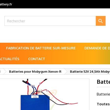
ttery.fr

FABRICATION DE BATTERIE SUR-MESURE
DEMANDE DE DE
ACTUALITÉS
CONTACT
M
Batteries pour Mobygum Xenon-R
Batterie 52V 24,5Ah Mob
Batt
Batteri
Toutes 