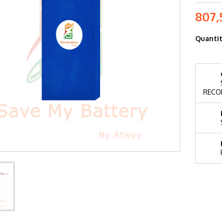
807,
Quanti
RECO