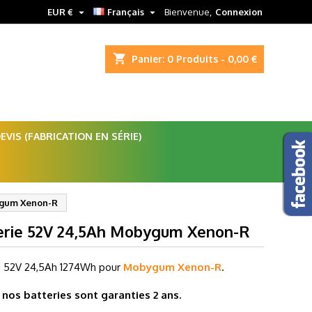


EUR €
Français
Bienvenue,
Connexion
shopping_cart
Panier:
0
Produits - 0,00 €
VIS (FABRICATION EN SÉRIE)
ygum Xenon-R
erie 52V 24,5Ah Mobygum Xenon-R
e 52V 24,5
Ah 1274Wh pour
Mobygum Xenon-R
.
nos batteries sont garanties 2 ans.