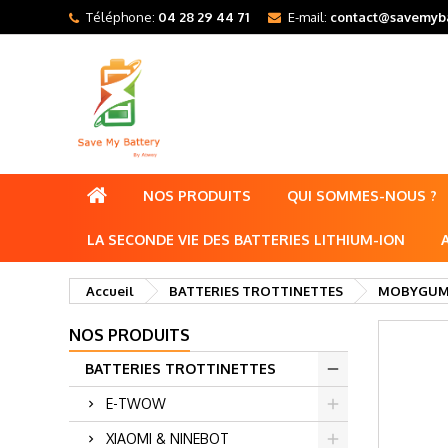
Téléphone:
04 28 29 44 71
E-mail:
contact@savemyba
NOS PRODUITS
QUI SOMMES-NOUS ?
LA SECONDE VIE DES BATTERIES LITHIUM-ION
Accueil
BATTERIES TROTTINETTES
MOBYGU
NOS PRODUITS
BATTERIES TROTTINETTES
E-TWOW
XIAOMI & NINEBOT