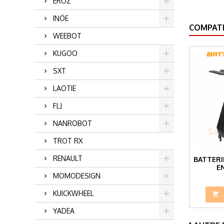
EROZ
INÖE
COMPATI
WEEBOT
KUGOO
SXT
LAOTIE
FLJ
NANROBOT
TROT RX
RENAULT
BATTERI
E
MOMODESIGN
KUICKWHEEL

YADEA