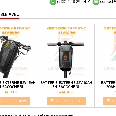
(+33) 4 28 29 44 71
contact@
BLE AVEC
E EXTERNE 52V 15AH
BATTERIE EXTERNE 52V 10AH
BATTER
N SACOCHE 5L
EN SACOCHE 3L
20AH
Prix
Prix
514,30 €
414,41 €
Ajouter au panier

Ajouter au panier

Aj