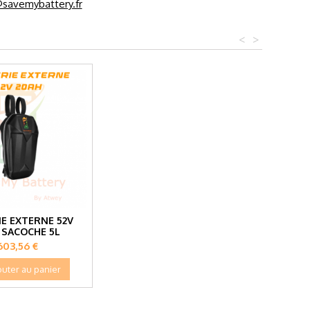
savemybattery.fr
<
>
IE EXTERNE 52V
 SACOCHE 5L
Prix
603,56 €
outer au panier