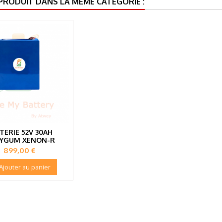
 PRODUIT DANS LA MÊME CATÉGORIE :
TERIE 52V 30AH
YGUM XENON-R
Prix
899,00 €
Ajouter au panier