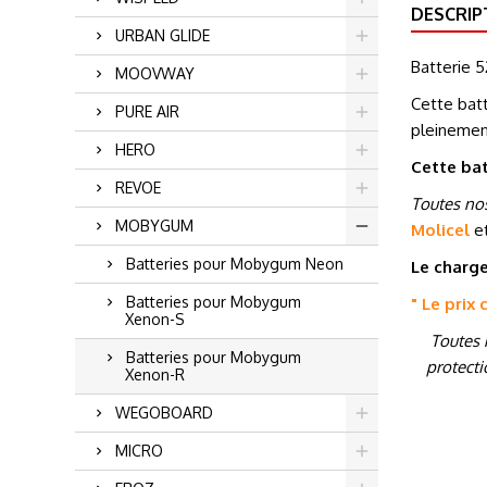
DESCRIP
URBAN GLIDE
Batterie 5
MOOVWAY
Cette batt
PURE AIR
pleinemen
HERO
Cette bat
REVOE
Toutes nos
MOBYGUM
Molicel
e
Batteries pour Mobygum Neon
Le charge
Batteries pour Mobygum
" Le prix
Xenon-S
Toutes 
Batteries pour Mobygum
protecti
Xenon-R
WEGOBOARD
MICRO