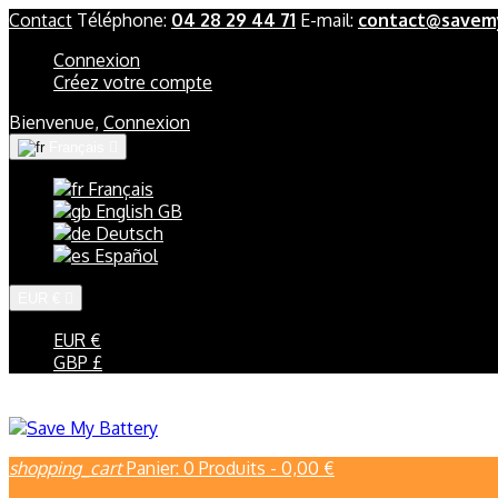
Contact
Téléphone:
04 28 29 44 71
E-mail:
contact@savemy
Connexion
Créez votre compte
Bienvenue,
Connexion
Français

Français
English GB
Deutsch
Español
EUR €

EUR €
GBP £
shopping_cart
Panier:
0
Produits - 0,00 €