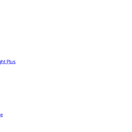
ght Plus
te