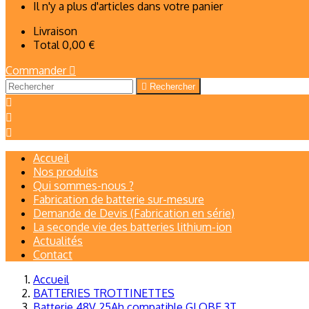
Il n'y a plus d'articles dans votre panier
Livraison
Total
0,00 €
Commander


Rechercher



Accueil
Nos produits
Qui sommes-nous ?
Fabrication de batterie sur-mesure
Demande de Devis (Fabrication en série)
La seconde vie des batteries lithium-ion
Actualités
Contact
Accueil
BATTERIES TROTTINETTES
Batterie 48V 25Ah compatible GLOBE 3T