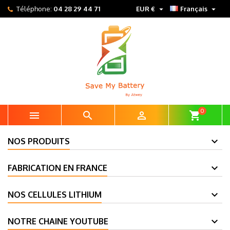


Téléphone:
04 28 29 44 71
EUR €
Français
0



shopping_cart
NOS PRODUITS
FABRICATION EN FRANCE
NOS CELLULES LITHIUM
NOTRE CHAINE YOUTUBE