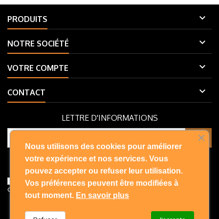

PRODUITS

NOTRE SOCIÉTÉ

VOTRE COMPTE

CONTACT
LETTRE D'INFORMATIONS
Nous utilisons des cookies pour améliorer
Vous pouvez vous désinscrire à tout moment. Vous trouverez pour
votre expérience et nos services. Vous
cela nos informations de contact dans les conditions d'utilisation du
pouvez accepter ou refuser leur utilisation.
site.
J'accepte les conditions générales et la politique de
Vos préférences peuvent être modifiées à
confidentialité
tout moment.
En savoir plus