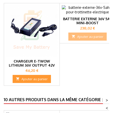
BATTERIE EXTERNE 36V 5AH
MINI-BOOST
Prix
238,02 €

Ajouter au panier
CHARGEUR E-TWOW
LITHIUM 36V OUTPUT 42V
Prix
46,20 €

Ajouter au panier
10 AUTRES PRODUITS DANS LA MÊME CATÉGORIE :
>
<