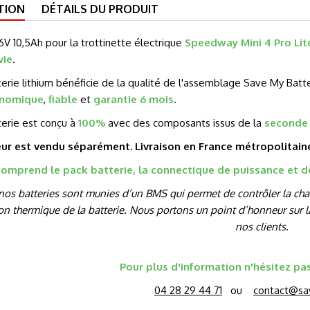
TION
DÉTAILS DU PRODUIT
6V 10,5Ah pour la trottinette électrique
Speedway Mini 4 Pro Lit
vie
.
erie lithium bénéficie de la qualité de l'assemblage Save My Bat
nomique
,
fiable
et
garantie 6 mois
.
terie est conçu à
100%
avec des composants issus de la
seconde 
ur est vendu séparément. Livraison en France métropolitai
 comprend le pack batterie, la connectique de puissance et 
nos batteries sont munies d’un BMS qui permet de contrôler la charg
on thermique de la batterie. Nous portons un point d’honneur sur la
nos clients.
Pour plus d'information n'hésitez pa
04 28 29 44 71
ou
contact@sa