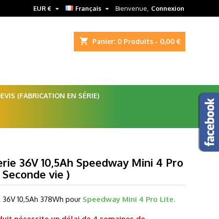


EUR €
Français
Bienvenue,
Connexion
shopping_cart
Panier:
0
Produits - 0,00 €
VIS (FABRICATION EN SÉRIE)
erie 36V 10,5Ah Speedway Mini 4 Pro
( Seconde vie )
e 36V 10,5Ah
378Wh pour
Speedway Mini 4 Pro Lite
.
uit nécessite un délai de 4 semaines de