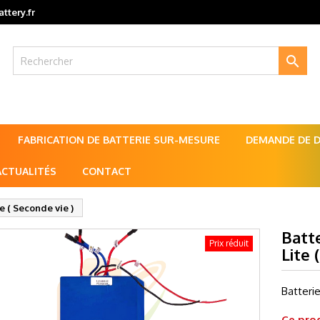
ttery.fr

FABRICATION DE BATTERIE SUR-MESURE
DEMANDE DE DE
ACTUALITÉS
CONTACT
e ( Seconde vie )
Batt
Prix réduit
Lite 
Batteri
Ce prod