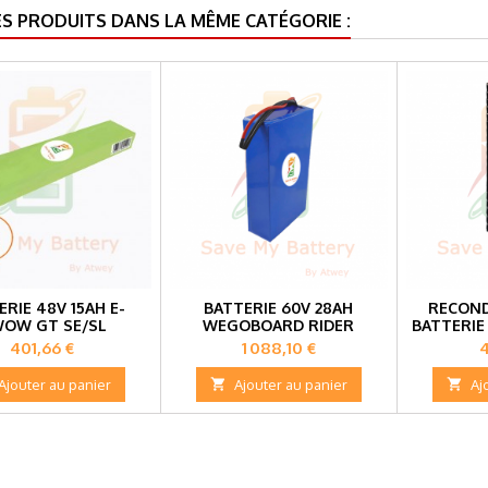
ES PRODUITS DANS LA MÊME CATÉGORIE :
ERIE 48V 15AH E-
BATTERIE 60V 28AH
RECON
OW GT SE/SL
WEGOBOARD RIDER
BATTERIE
G
Prix
Prix
P
401,66 €
1 088,10 €
Ajouter au panier

Ajouter au panier

Aj