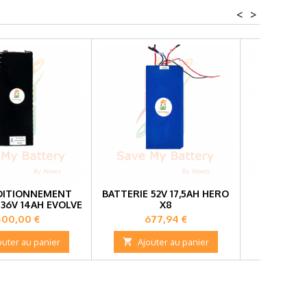
<
>
DITIONNEMENT
BATTERIE 52V 17,5AH HERO
BATTERIE
 36V 14AH EVOLVE
X8
DUALT
T CARBON
rix
Prix
Pri
400,00 €
677,94 €
78
outer au panier

Ajouter au panier

Ajou