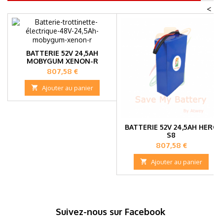
<
BATTERIE 52V 24,5AH
MOBYGUM XENON-R
Prix
807,58 €

Ajouter au panier
BATTERIE 52V 24,5AH HERO
S8
Prix
807,58 €

Ajouter au panier
Suivez-nous sur Facebook