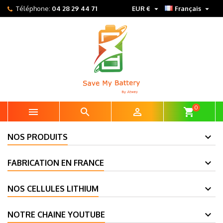


Téléphone:
04 28 29 44 71
EUR €
Français
0



shopping_cart
NOS PRODUITS
FABRICATION EN FRANCE
NOS CELLULES LITHIUM
NOTRE CHAINE YOUTUBE