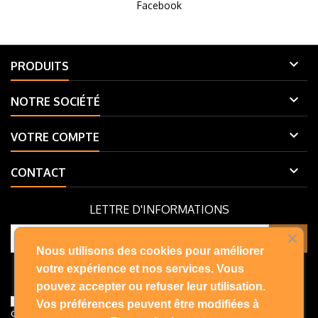
Facebook

PRODUITS

NOTRE SOCIÉTÉ

VOTRE COMPTE

CONTACT
LETTRE D'INFORMATIONS
Nous utilisons des cookies pour améliorer
Vous pouvez vous désinscrire à tout moment. Vous trouverez pour
votre expérience et nos services. Vous
cela nos informations de contact dans les conditions d'utilisation du
pouvez accepter ou refuser leur utilisation.
site.
J'accepte les conditions générales et la politique de
Vos préférences peuvent être modifiées à
confidentialité