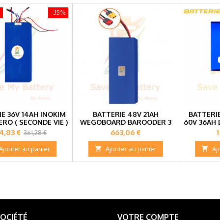
-35%
E 36V 14AH INOKIM
BATTERIE 48V 21AH
BATTERI
ERO ( SECONDE VIE )
WEGOBOARD BAROODER 3
60V 36AH
ix
Prix
Prix
P
4,83 €
663,06 €
1
361,28 €
de
Ajouter au panier

Ajouter au panier

Aj
base
OCIÉTÉ
VOTRE COMPTE