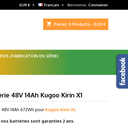


EUR €
Français
Bienvenue,
Connexion
shopping_cart
Panier:
0
Produits - 0,00 €
VIS (FABRICATION EN SÉRIE)
rie 48V 14Ah Kugoo Kirin X1
e 48V
14Ah 672Wh pour
Kugoo Kirin X1
.
nos batteries sont garanties 2 ans.