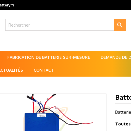
ttery.fr

FABRICATION DE BATTERIE SUR-MESURE
DEMANDE DE DE
ACTUALITÉS
CONTACT
Batte
Batteri
Toutes 