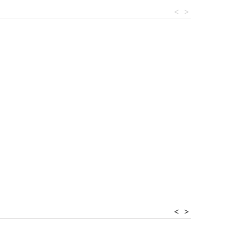
<
>
<
>