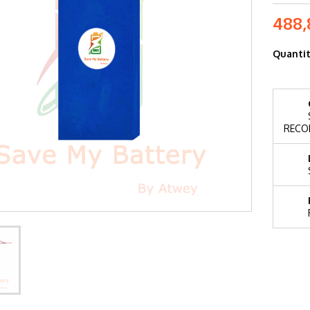
488,
Quanti
RECO