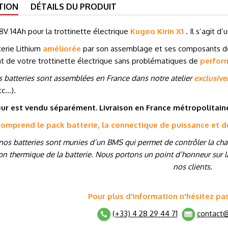
TION
DÉTAILS DU PRODUIT
8V
14Ah pour la trottinette électrique
Kugoo Kirin X1
. Il s’agit d
erie Lithium
améliorée
par son assemblage et ses composants 
t de votre trottinette électrique sans problématiques de
perfor
 batteries sont assemblées en France dans notre atelier
exclusiv
tc…
)
.
ur est vendu séparément. Livraison en France métropolitai
 comprend le pack batterie, la connectique de puissance et 
nos batteries sont munies d’un BMS qui permet de contrôler la charg
on thermique de la batterie. Nous portons un point d’honneur sur la
nos clients.
Pour plus d'information n'hésitez pa
(+33) 4 28 29 44 71
contact@