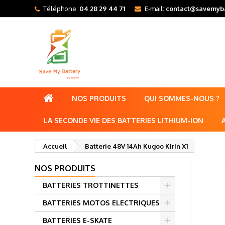
Téléphone:
04 28 29 44 71
E-mail:
contact@savemyba
NOS PRODUITS
QUI SOMMES-NOUS ?
LA SECONDE VIE DES BATTERIES LITHIUM-ION
Accueil
Batterie 48V 14Ah Kugoo Kirin X1
NOS PRODUITS
BATTERIES TROTTINETTES
BATTERIES MOTOS ELECTRIQUES
BATTERIES E-SKATE