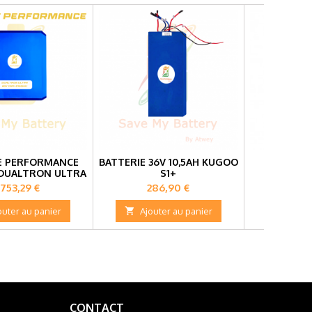
E PERFORMANCE
BATTERIE 36V 10,5AH KUGOO
BATTERI
 DUALTRON ULTRA
S1+
DUALTRO
rix
Prix
Pri
 753,29 €
286,90 €
1 0
outer au panier

Ajouter au panier

Ajou
CONTACT