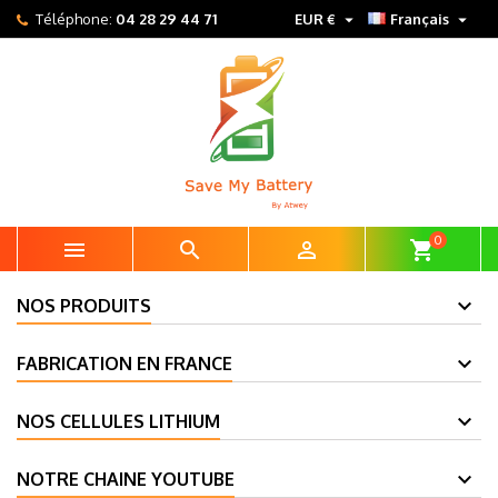


Téléphone:
04 28 29 44 71
EUR €
Français
0



shopping_cart
NOS PRODUITS
FABRICATION EN FRANCE
NOS CELLULES LITHIUM
NOTRE CHAINE YOUTUBE