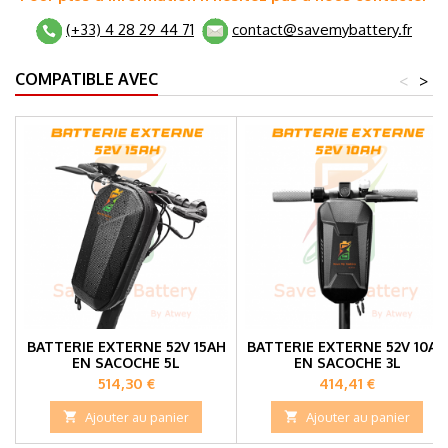
(+33) 4 28 29 44 71
contact@savemybattery.fr
COMPATIBLE AVEC
<
>
BATTERIE EXTERNE 52V 15AH
BATTERIE EXTERNE 52V 10AH
EN SACOCHE 5L
EN SACOCHE 3L
Prix
Prix
514,30 €
414,41 €

Ajouter au panier

Ajouter au panier