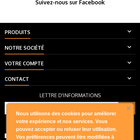
Suivez-nous sur Facebook

PRODUITS

NOTRE SOCIÉTÉ

VOTRE COMPTE

CONTACT
LETTRE D'INFORMATIONS
Nous utilisons des cookies pour améliorer
Vous pouvez vous désinscrire à tout moment. Vous trouverez pour
votre expérience et nos services. Vous
cela nos informations de contact dans les conditions d'utilisation du
pouvez accepter ou refuser leur utilisation.
site.
J'accepte les conditions générales et la politique de
Vos préférences peuvent être modifiées à