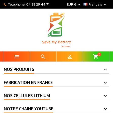


Téléphone:
04 28 29 44 71
EUR €
Français
0



shopping_cart
NOS PRODUITS
FABRICATION EN FRANCE
NOS CELLULES LITHIUM
NOTRE CHAINE YOUTUBE