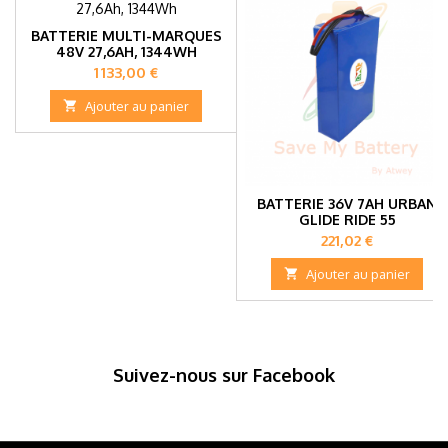
BATTERIE MULTI-MARQUES
48V 27,6AH, 1344WH
Prix
1 133,00 €

Ajouter au panier
BATTERIE 36V 7AH URBAN
GLIDE RIDE 55
Prix
221,02 €

Ajouter au panier
Suivez-nous sur Facebook